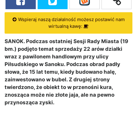
Wspieraj naszą działalność możesz postawić nam
wirtualną kawę:
SANOK. Podczas ostatniej Sesji Rady Miasta (19
bm.) podjęto temat sprzedaży 22 arów działki
wraz z pawilonem handlowym przy ulicy
Piłsudskiego w Sanoku. Podczas obrad padły
słowa, że 15 lat temu, kiedy budowano halę,
zainwestowano w bubel. Z drugiej strony
twierdzono, że obiekt to w przenośni kura,
znosząca może nie złote jaja, ale na pewno
przynosząca zyski.