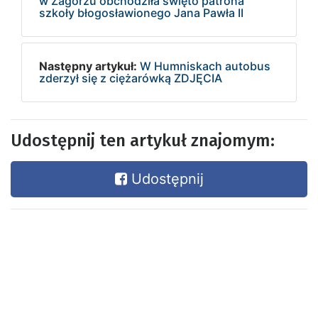
w Zagórzu obchodziła święto patrona
szkoły błogosławionego Jana Pawła II
Następny artykuł:
W Humniskach autobus
zderzył się z ciężarówką ZDJĘCIA
Udostępnij ten artykuł znajomym:
Udostępnij