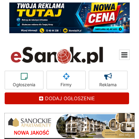
Ogłoszenia
Firmy
Reklama
DODAJ OGŁOSZENIE