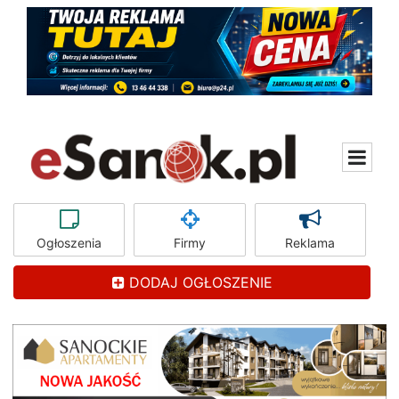
Ogłoszenia
Firmy
Reklama
DODAJ OGŁOSZENIE