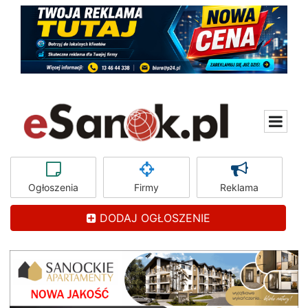
Ogłoszenia
Firmy
Reklama
DODAJ OGŁOSZENIE