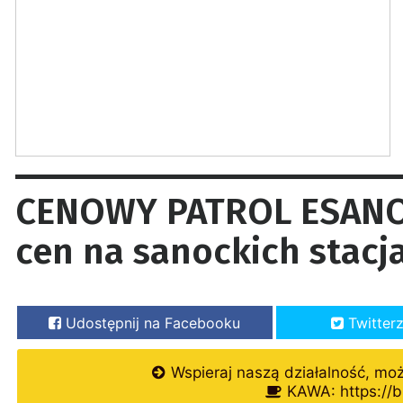
CENOWY PATROL ESANOK
cen na sanockich stacj
Udostępnij na Facebooku
Twitter
Wspieraj naszą działalność, mo
KAWA: https://b