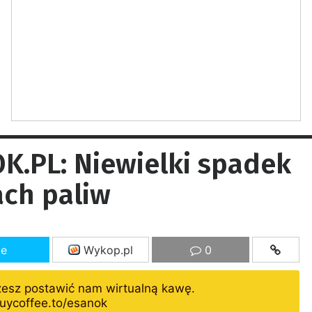
.PL: Niewielki spadek
ach paliw
ze
Wykop.pl
0
żesz postawić nam wirtualną kawę.
uycoffee.to/esanok