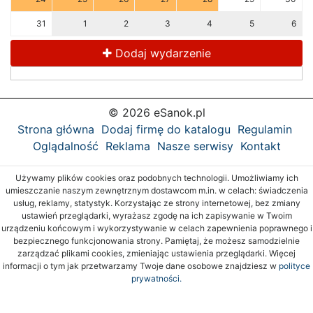
31
1
2
3
4
5
6
Dodaj wydarzenie
© 2026 eSanok.pl
Strona główna
Dodaj firmę do katalogu
Regulamin
Oglądalność
Reklama
Nasze serwisy
Kontakt
Używamy plików cookies oraz podobnych technologii. Umożliwiamy ich
umieszczanie naszym zewnętrznym dostawcom m.in. w celach: świadczenia
usług, reklamy, statystyk. Korzystając ze strony internetowej, bez zmiany
ustawień przeglądarki, wyrażasz zgodę na ich zapisywanie w Twoim
urządzeniu końcowym i wykorzystywanie w celach zapewnienia poprawnego i
bezpiecznego funkcjonowania strony. Pamiętaj, że możesz samodzielnie
zarządzać plikami cookies, zmieniając ustawienia przeglądarki. Więcej
informacji o tym jak przetwarzamy Twoje dane osobowe znajdziesz w
polityce
prywatności.