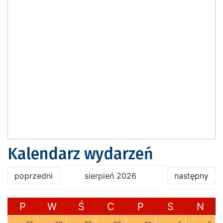
Kalendarz wydarzeń
poprzedni
sierpień 2026
następny
P
W
Ś
C
P
S
N