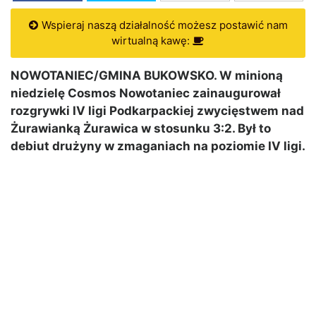
Wspieraj naszą działalność możesz postawić nam
wirtualną kawę:
NOWOTANIEC/GMINA BUKOWSKO. W minioną
niedzielę Cosmos Nowotaniec zainaugurował
rozgrywki IV ligi Podkarpackiej zwycięstwem nad
Żurawianką Żurawica w stosunku 3:2. Był to
debiut drużyny w zmaganiach na poziomie IV ligi.