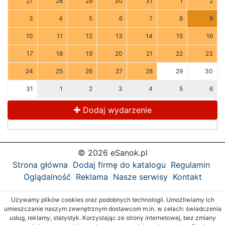
27
28
29
30
31
1
2
3
4
5
6
7
8
9
10
11
12
13
14
15
16
17
18
19
20
21
22
23
24
25
26
27
28
29
30
31
1
2
3
4
5
6
Dodaj wydarzenie
© 2026 eSanok.pl
Strona główna
Dodaj firmę do katalogu
Regulamin
Oglądalność
Reklama
Nasze serwisy
Kontakt
Używamy plików cookies oraz podobnych technologii. Umożliwiamy ich
umieszczanie naszym zewnętrznym dostawcom m.in. w celach: świadczenia
usług, reklamy, statystyk. Korzystając ze strony internetowej, bez zmiany