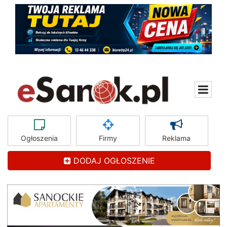
Ogłoszenia
Firmy
Reklama
DODAJ OGŁOSZENIE