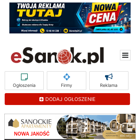
Ogłoszenia
Firmy
Reklama
DODAJ OGŁOSZENIE