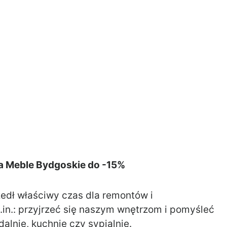
a Meble Bydgoskie do -15%
zedł właściwy czas dla remontów i
in.: przyjrzeć się naszym wnętrzom i pomyśleć
alnię, kuchnię czy sypialnię.