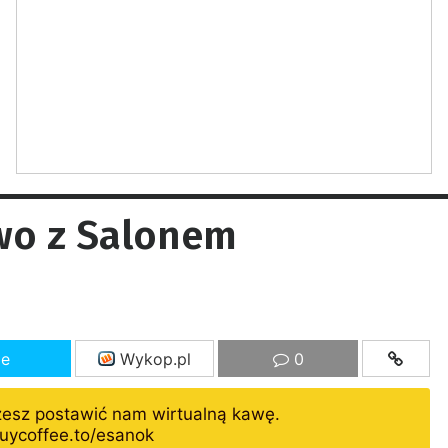
owo z Salonem
ze
Wykop.pl
0
żesz postawić nam wirtualną kawę.
uycoffee.to/esanok