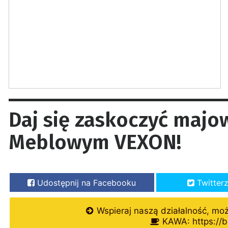
Daj się zaskoczyć maj
Meblowym VEXON!
Udostępnij na Facebooku
Twitter
Wspieraj naszą działalność, mo
KAWA: https://b