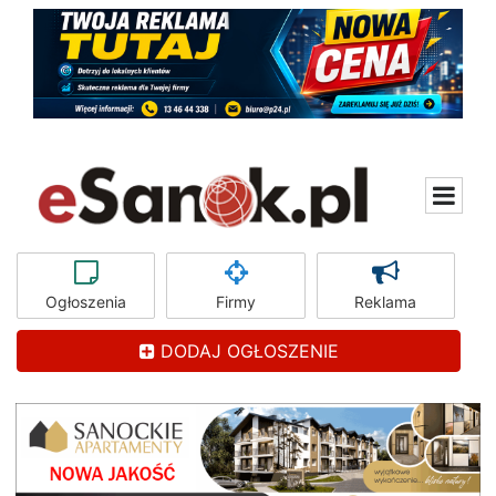
Ogłoszenia
Firmy
Reklama
DODAJ OGŁOSZENIE