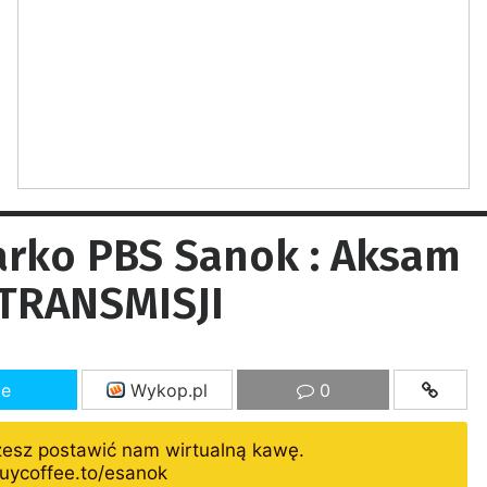
iarko PBS Sanok : Aksam
 TRANSMISJI
ze
Wykop.pl
0
żesz postawić nam wirtualną kawę.
uycoffee.to/esanok