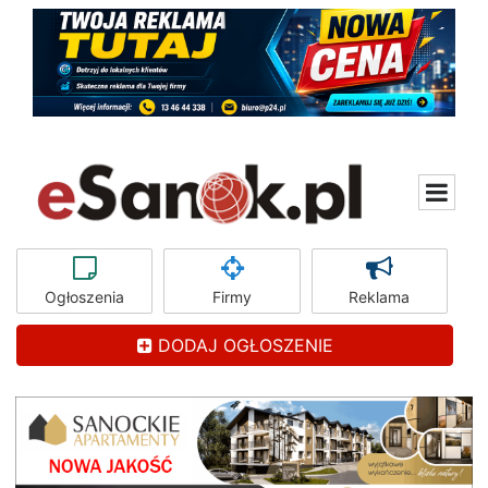
Ogłoszenia
Firmy
Reklama
DODAJ OGŁOSZENIE