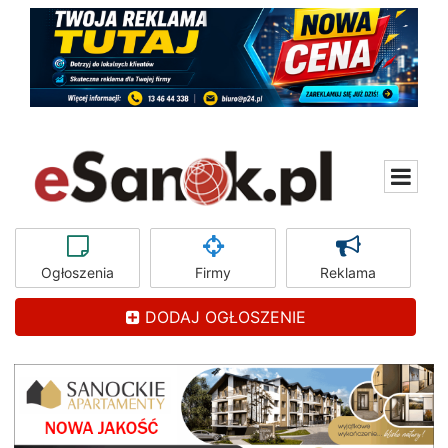
Ogłoszenia
Firmy
Reklama
DODAJ OGŁOSZENIE