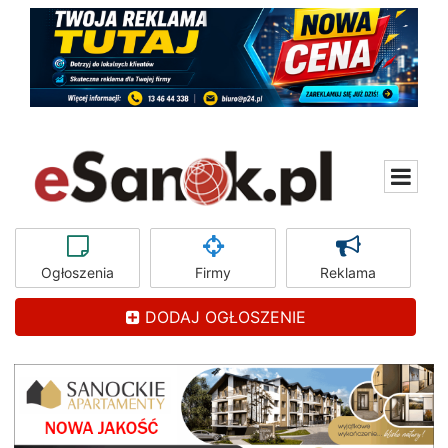
Ogłoszenia
Firmy
Reklama
DODAJ OGŁOSZENIE