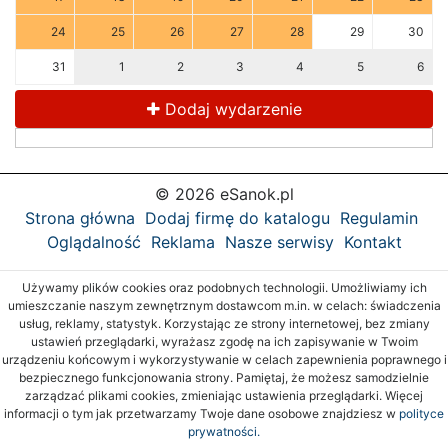
24
25
26
27
28
29
30
31
1
2
3
4
5
6
Dodaj wydarzenie
© 2026 eSanok.pl
Strona główna
Dodaj firmę do katalogu
Regulamin
Oglądalność
Reklama
Nasze serwisy
Kontakt
Używamy plików cookies oraz podobnych technologii. Umożliwiamy ich
umieszczanie naszym zewnętrznym dostawcom m.in. w celach: świadczenia
usług, reklamy, statystyk. Korzystając ze strony internetowej, bez zmiany
ustawień przeglądarki, wyrażasz zgodę na ich zapisywanie w Twoim
urządzeniu końcowym i wykorzystywanie w celach zapewnienia poprawnego i
bezpiecznego funkcjonowania strony. Pamiętaj, że możesz samodzielnie
zarządzać plikami cookies, zmieniając ustawienia przeglądarki. Więcej
informacji o tym jak przetwarzamy Twoje dane osobowe znajdziesz w
polityce
prywatności.