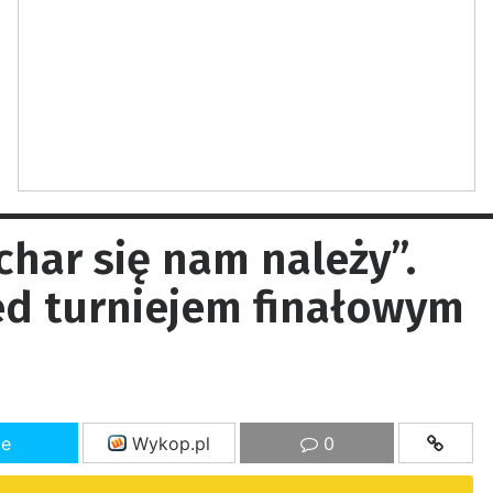
har się nam należy”.
ed turniejem finałowym
ze
Wykop.pl
0