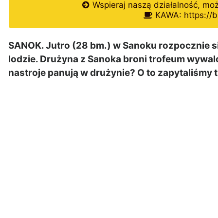
Wspieraj naszą działalność, mo
KAWA: https://b
SANOK. Jutro (28 bm.) w Sanoku rozpocznie się
lodzie. Drużyna z Sanoka broni trofeum wywa
nastroje panują w drużynie? O to zapytaliśmy