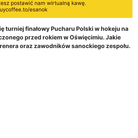
żesz postawić nam wirtualną kawę.
uycoffee.to/esanok
 turniej finałowy Pucharu Polski w hokeju na
lczonego przed rokiem w Oświęcimiu. Jakie
 trenera oraz zawodników sanockiego zespołu.