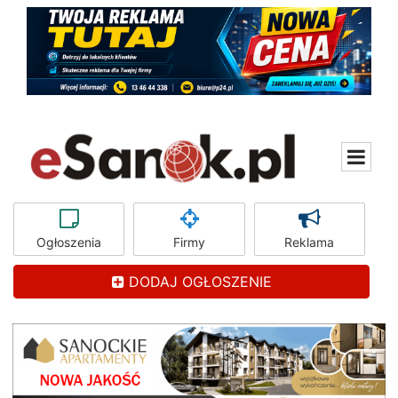
Ogłoszenia
Firmy
Reklama
DODAJ OGŁOSZENIE