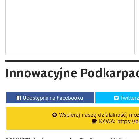
Innowacyjne Podkarpa
Udostępnij na Facebooku
Twitter
Wspieraj naszą działalność, mo
KAWA: https://b