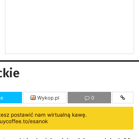
ckie
ze
Wykop.pl
0
żesz postawić nam wirtualną kawę.
uycoffee.to/esanok