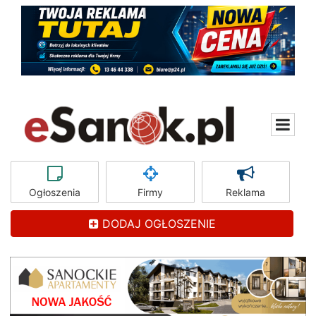
Ogłoszenia
Firmy
Reklama
DODAJ OGŁOSZENIE