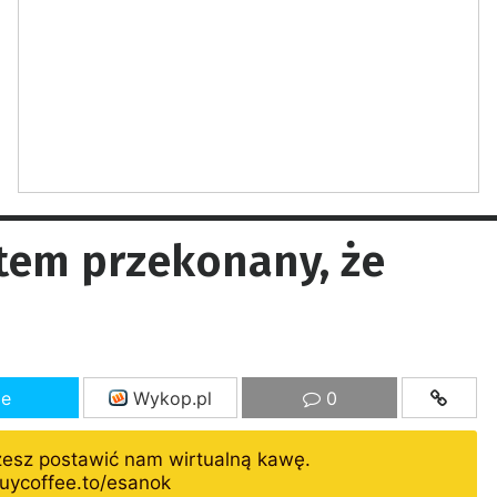
stem przekonany, że
ze
Wykop.pl
0
żesz postawić nam wirtualną kawę.
uycoffee.to/esanok