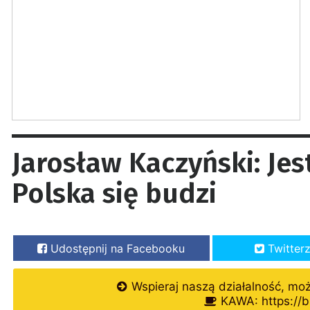
Jarosław Kaczyński: Je
Polska się budzi
Udostępnij na Facebooku
Twitter
Wspieraj naszą działalność, mo
KAWA: https://b