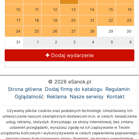
10
11
12
13
14
15
16
17
18
19
20
21
22
23
24
25
26
27
28
29
30
31
1
2
3
4
5
6
Dodaj wydarzenie
© 2026 eSanok.pl
Strona główna
Dodaj firmę do katalogu
Regulamin
Oglądalność
Reklama
Nasze serwisy
Kontakt
Używamy plików cookies oraz podobnych technologii. Umożliwiamy ich
umieszczanie naszym zewnętrznym dostawcom m.in. w celach: świadczenia
usług, reklamy, statystyk. Korzystając ze strony internetowej, bez zmiany
ustawień przeglądarki, wyrażasz zgodę na ich zapisywanie w Twoim
urządzeniu końcowym i wykorzystywanie w celach zapewnienia poprawnego i
bezpiecznego funkcjonowania strony. Pamiętaj, że możesz samodzielnie