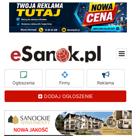
Ogłoszenia
Firmy
Reklama
DODAJ OGŁOSZENIE