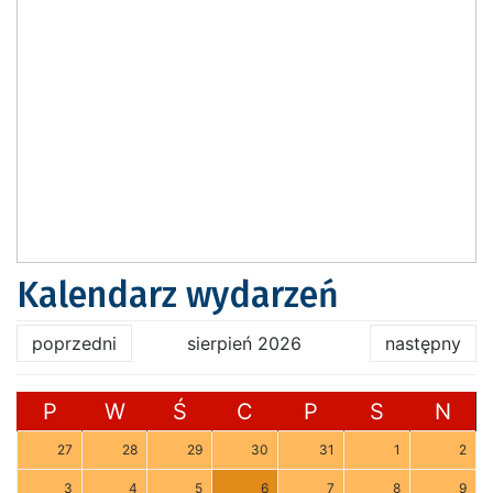
Kalendarz wydarzeń
poprzedni
sierpień 2026
następny
P
W
Ś
C
P
S
N
27
28
29
30
31
1
2
3
4
5
6
7
8
9