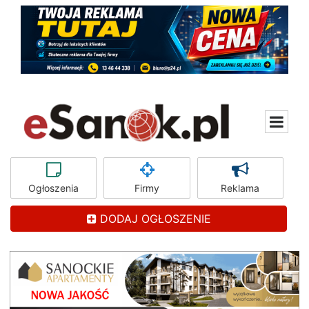
Ogłoszenia
Firmy
Reklama
DODAJ OGŁOSZENIE