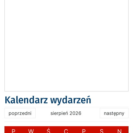
Kalendarz wydarzeń
poprzedni
sierpień 2026
następny
P
W
Ś
C
P
S
N