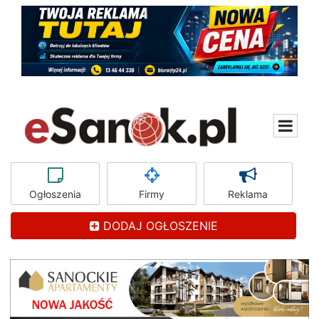
Ogłoszenia
Firmy
Reklama
DODAJ OGŁOSZENIE