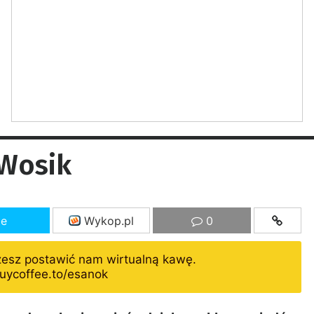
 Wosik
ze
Wykop.pl
0
żesz postawić nam wirtualną kawę.
uycoffee.to/esanok