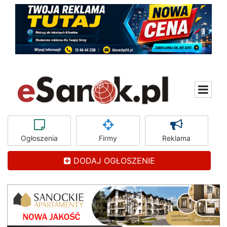
Ogłoszenia
Firmy
Reklama
DODAJ OGŁOSZENIE