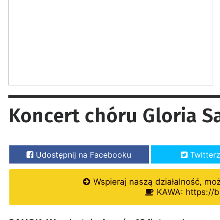
Koncert chóru Gloria S
Udostępnij na Facebooku
Twitter
Wspieraj naszą działalność, mo
KAWA: https://b