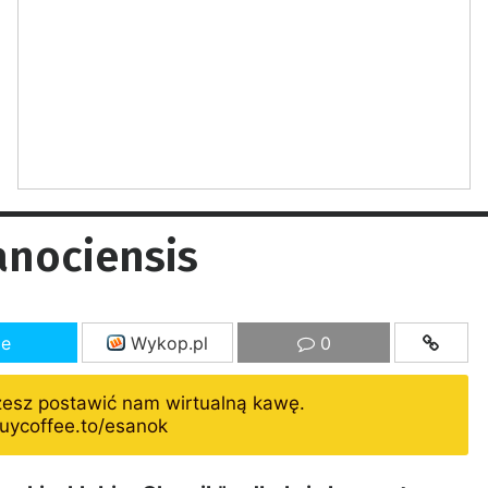
anociensis
ze
Wykop.pl
0
żesz postawić nam wirtualną kawę.
uycoffee.to/esanok