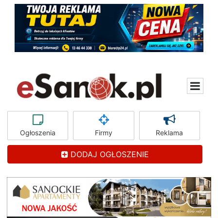
Ogłoszenia
Firmy
Reklama
DODAJ OGŁOSZENIE