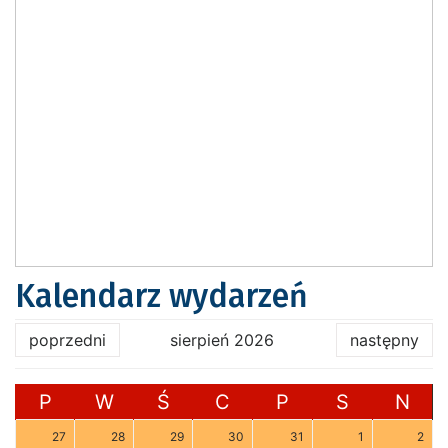
Kalendarz wydarzeń
poprzedni
sierpień 2026
następny
P
W
Ś
C
P
S
N
27
28
29
30
31
1
2