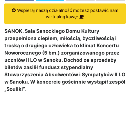
Wspieraj naszą działalność możesz postawić nam
wirtualną kawę:
SANOK. Sala Sanockiego Domu Kultury
przepełniona ciepłem, miłością, życzliwością i
troską o drugiego człowieka to klimat Koncertu
Noworocznego (5 bm.) zorganizowanego przez
uczniów II LO w Sanoku. Dochód ze sprzedaży
biletów zasilił fundusz stypendialny
Stowarzyszenia Absolwentów i Sympatyków II LO
w Sanoku. W koncercie gościnnie wystąpił zespół
„Souliki”.