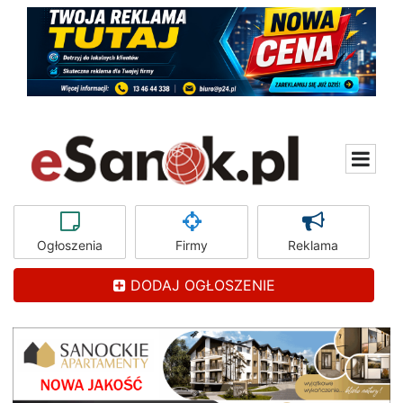
Ogłoszenia
Firmy
Reklama
DODAJ OGŁOSZENIE