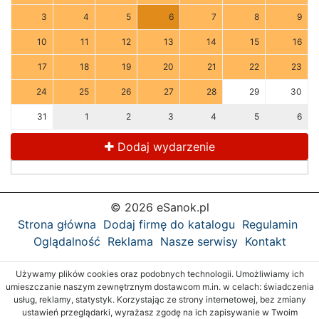
3
4
5
6
7
8
9
10
11
12
13
14
15
16
17
18
19
20
21
22
23
24
25
26
27
28
29
30
31
1
2
3
4
5
6
Dodaj wydarzenie
© 2026 eSanok.pl
Strona główna
Dodaj firmę do katalogu
Regulamin
Oglądalność
Reklama
Nasze serwisy
Kontakt
Używamy plików cookies oraz podobnych technologii. Umożliwiamy ich
umieszczanie naszym zewnętrznym dostawcom m.in. w celach: świadczenia
usług, reklamy, statystyk. Korzystając ze strony internetowej, bez zmiany
ustawień przeglądarki, wyrażasz zgodę na ich zapisywanie w Twoim