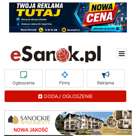
Ogłoszenia
Firmy
Reklama
DODAJ OGŁOSZENIE