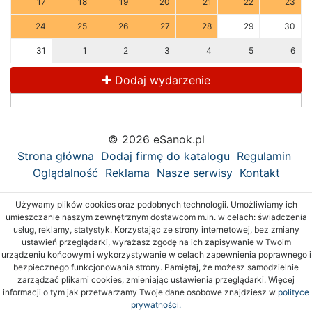
17
18
19
20
21
22
23
24
25
26
27
28
29
30
31
1
2
3
4
5
6
Dodaj wydarzenie
© 2026 eSanok.pl
Strona główna
Dodaj firmę do katalogu
Regulamin
Oglądalność
Reklama
Nasze serwisy
Kontakt
Używamy plików cookies oraz podobnych technologii. Umożliwiamy ich
umieszczanie naszym zewnętrznym dostawcom m.in. w celach: świadczenia
usług, reklamy, statystyk. Korzystając ze strony internetowej, bez zmiany
ustawień przeglądarki, wyrażasz zgodę na ich zapisywanie w Twoim
urządzeniu końcowym i wykorzystywanie w celach zapewnienia poprawnego i
bezpiecznego funkcjonowania strony. Pamiętaj, że możesz samodzielnie
zarządzać plikami cookies, zmieniając ustawienia przeglądarki. Więcej
informacji o tym jak przetwarzamy Twoje dane osobowe znajdziesz w
polityce
prywatności.