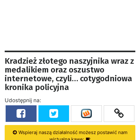
Kradzież złotego naszyjnika wraz z
medalikiem oraz oszustwo
internetowe, czyli… cotygodniowa
kronika policyjna
Udostępnij na:
Wspieraj naszą działalność możesz postawić nam
wirtualną kawę: