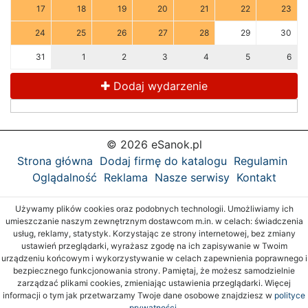
17
18
19
20
21
22
23
24
25
26
27
28
29
30
31
1
2
3
4
5
6
Dodaj wydarzenie
© 2026 eSanok.pl
Strona główna
Dodaj firmę do katalogu
Regulamin
Oglądalność
Reklama
Nasze serwisy
Kontakt
Używamy plików cookies oraz podobnych technologii. Umożliwiamy ich
umieszczanie naszym zewnętrznym dostawcom m.in. w celach: świadczenia
usług, reklamy, statystyk. Korzystając ze strony internetowej, bez zmiany
ustawień przeglądarki, wyrażasz zgodę na ich zapisywanie w Twoim
urządzeniu końcowym i wykorzystywanie w celach zapewnienia poprawnego i
bezpiecznego funkcjonowania strony. Pamiętaj, że możesz samodzielnie
zarządzać plikami cookies, zmieniając ustawienia przeglądarki. Więcej
informacji o tym jak przetwarzamy Twoje dane osobowe znajdziesz w
polityce
prywatności.