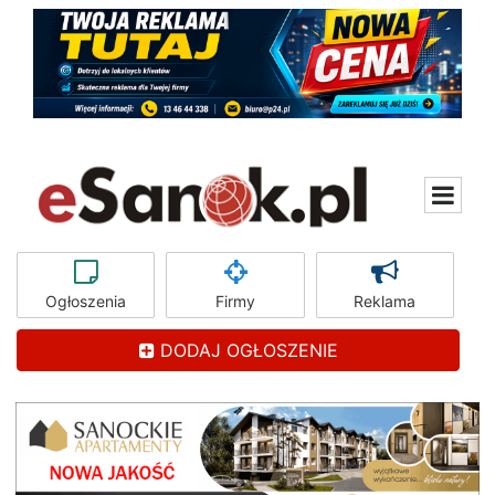
Ogłoszenia
Firmy
Reklama
DODAJ OGŁOSZENIE