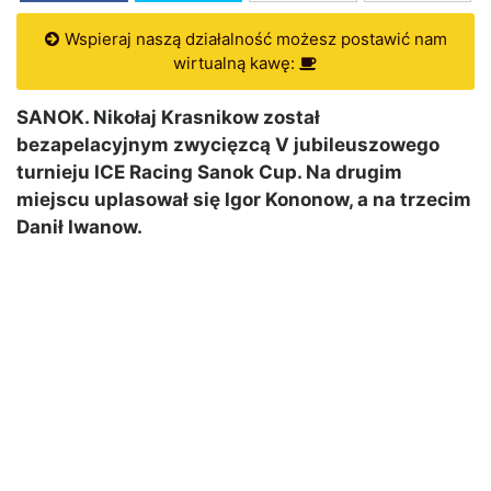
Wspieraj naszą działalność możesz postawić nam
wirtualną kawę:
SANOK. Nikołaj Krasnikow został
bezapelacyjnym zwycięzcą V jubileuszowego
turnieju ICE Racing Sanok Cup. Na drugim
miejscu uplasował się Igor Kononow, a na trzecim
Danił Iwanow.