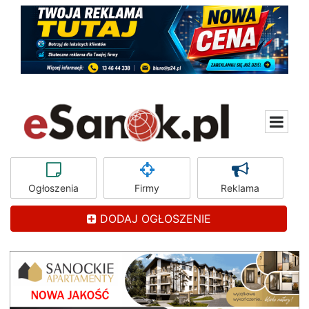
Ogłoszenia
Firmy
Reklama
DODAJ OGŁOSZENIE