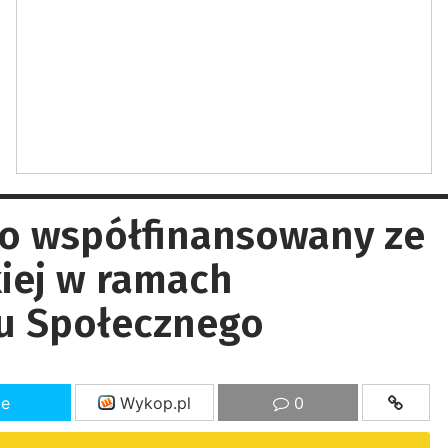
go współfinansowany ze
iej w ramach
u Społecznego
ze
Wykop.pl
0