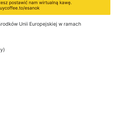
żesz postawić nam wirtualną kawę.
uycoffee.to/esanok
środków Unii Europejskiej w ramach
cy)