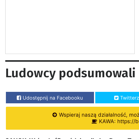
Ludowcy podsumowali 
Udostępnij na Facebooku
Twitter
Wspieraj naszą działalność, mo
KAWA: https://b