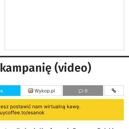
kampanię (video)
ze
Wykop.pl
0
żesz postawić nam wirtualną kawę.
uycoffee.to/esanok