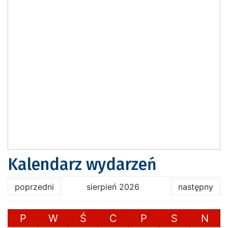
Kalendarz wydarzeń
poprzedni
sierpień 2026
następny
P
W
Ś
C
P
S
N