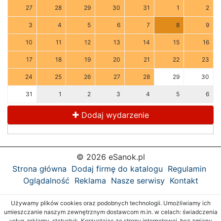
27
28
29
30
31
1
2
3
4
5
6
7
8
9
10
11
12
13
14
15
16
17
18
19
20
21
22
23
24
25
26
27
28
29
30
31
1
2
3
4
5
6
Dodaj wydarzenie
© 2026 eSanok.pl
Strona główna
Dodaj firmę do katalogu
Regulamin
Oglądalność
Reklama
Nasze serwisy
Kontakt
Używamy plików cookies oraz podobnych technologii. Umożliwiamy ich
umieszczanie naszym zewnętrznym dostawcom m.in. w celach: świadczenia
usług, reklamy, statystyk. Korzystając ze strony internetowej, bez zmiany