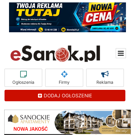
Ogłoszenia
Firmy
Reklama
DODAJ OGŁOSZENIE