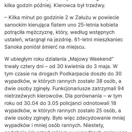
kilka godzin później. Kierowca był trzeźwy.
– Kilka minut po godzinie 2 w Załużu w powiecie
sanockim kierująca fiatem uno 25-letnia kobieta
potrąciła mężczyznę, który, według wstępnych
ustaleń, wtargnął na jezdnię. 61-letni mieszkaniec
Sanoka poniósł śmierć na miejscu.
W ubiegłym roku działania „Majowy Weekend”
trwały cztery dni – od 30 kwietnia do 3 maja. W
tym czasie na drogach Podkarpacia doszło do 30
wypadków, w których rannych zostało 38 osób, a
dwie osoby zginęły. Funkcjonariusze zatrzymali 94
nietrzeźwych kierowców. Dla porównania – w tym
roku od 30.04 do 3.05 policjanci odnotowali 18
wypadków, w których rannych zostało 25 osób, a
dwie osoby zginęły. Było więc zdecydowanie mniej
wypadków i mniej osób rannych. Niestety,