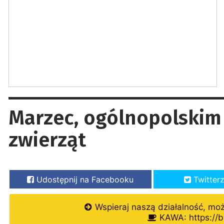
Marzec, ogólnopolskim 
zwierząt
Udostępnij na Facebooku
Twitter
Wspieraj naszą działalność, mo
KAWA: https://b