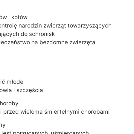
ów i kotów
ontrolę narodzin zwierząt towarzyszących
ających do schronisk
ołeczeństwo na bezdomne zwierzęta
zić młode
owia i szczęścia
choroby
oni przed wieloma śmiertelnymi chorobami
omy
e jest porzucanych, uśmiercanych