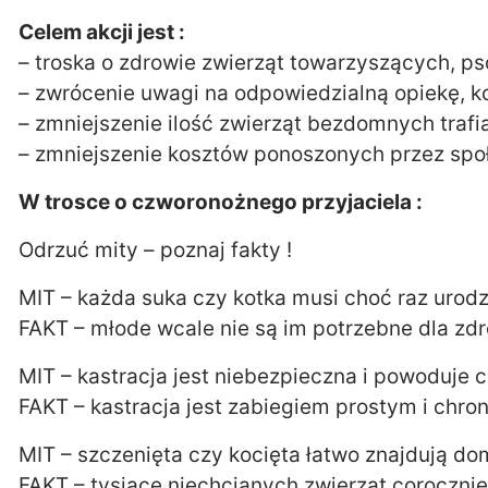
Celem akcji jest :
– troska o zdrowie zwierząt towarzyszących, ps
– zwrócenie uwagi na odpowiedzialną opiekę, k
– zmniejszenie ilość zwierząt bezdomnych trafi
– zmniejszenie kosztów ponoszonych przez sp
W trosce o czworonożnego przyjaciela :
Odrzuć mity – poznaj fakty !
MIT – każda suka czy kotka musi choć raz urod
FAKT – młode wcale nie są im potrzebne dla zdr
MIT – kastracja jest niebezpieczna i powoduje 
FAKT – kastracja jest zabiegiem prostym i chr
MIT – szczenięta czy kocięta łatwo znajdują d
FAKT – tysiące niechcianych zwierząt coroczni