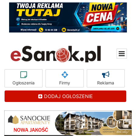
Ogłoszenia
Firmy
Reklama
DODAJ OGŁOSZENIE