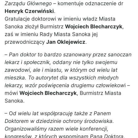
Zarządu Głównego
– komentuje odznaczenie dr
Henryk Czerwiński
.
Gratulacje doktorowi w imieniu władz Miasta
Sanoka złożył Burmistrz
Wojciech Blecharczyk
,
zaś w imieniu Rady Miasta Sanoka jej
przewodniczący
Jan Oklejewicz
.
–
Pan doktor to bardzo szanowany przez sanoczan
lekarz i społecznik, oddany nie tylko swojemu
zawodowi, ale i miastu, w którym od wielu lat
mieszka. To autorytet dla wszystkich młodych
lekarzy, wzór poświęcenia drugiemu człowiekow
i –
mówi
Wojciech Blecharczyk
, Burmistrz Miasta
Sanoka.
– O
d wielu lat współpracuję także z Panem
Doktorem w dziedzinie ochrony środowiska.
Organizowaliśmy razem wiele konferencji,
kongresów, z których wspominam Pana Doktora,