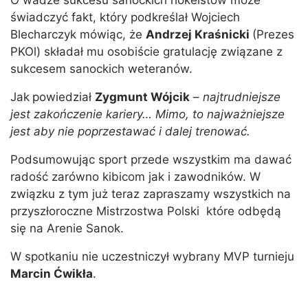
O wadze sukcesu sanockich hokeistów może
świadczyć fakt, który podkreślał Wojciech
Blecharczyk mówiąc, że
Andrzej Kraśnicki
(Prezes
PKOl) składał mu osobiście gratulację związane z
sukcesem sanockich weteranów.
Jak
powiedział
Zygmunt Wójcik
–
najtrudniejsze
jest zakończenie kariery… Mimo, to najważniejsze
jest aby nie poprzestawać i dalej trenować.
Podsumowując sport przede wszystkim ma dawać
radość zarówno kibicom jak i zawodników. W
związku z tym już teraz zapraszamy wszystkich na
przyszłoroczne Mistrzostwa Polski które odbędą
się na Arenie Sanok.
W spotkaniu nie uczestniczył wybrany MVP turnieju
Marcin Ćwikła
.