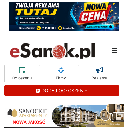
Ogłoszenia
Firmy
Reklama
DODAJ OGŁOSZENIE