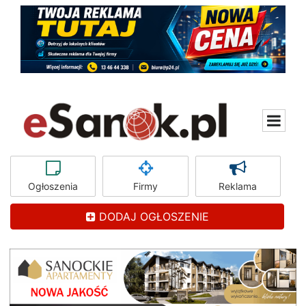
Ogłoszenia
Firmy
Reklama
DODAJ OGŁOSZENIE