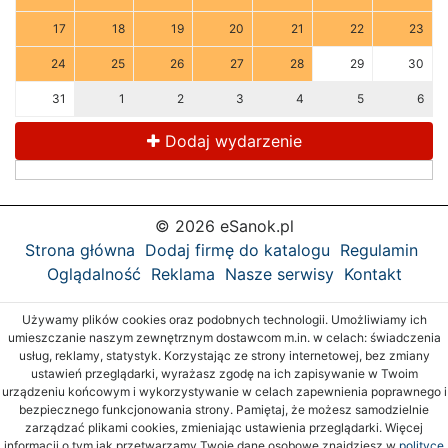
17
18
19
20
21
22
23
24
25
26
27
28
29
30
31
1
2
3
4
5
6
Dodaj wydarzenie
© 2026 eSanok.pl
Strona główna
Dodaj firmę do katalogu
Regulamin
Oglądalność
Reklama
Nasze serwisy
Kontakt
Używamy plików cookies oraz podobnych technologii. Umożliwiamy ich
umieszczanie naszym zewnętrznym dostawcom m.in. w celach: świadczenia
usług, reklamy, statystyk. Korzystając ze strony internetowej, bez zmiany
ustawień przeglądarki, wyrażasz zgodę na ich zapisywanie w Twoim
urządzeniu końcowym i wykorzystywanie w celach zapewnienia poprawnego i
bezpiecznego funkcjonowania strony. Pamiętaj, że możesz samodzielnie
zarządzać plikami cookies, zmieniając ustawienia przeglądarki. Więcej
informacji o tym jak przetwarzamy Twoje dane osobowe znajdziesz w
polityce