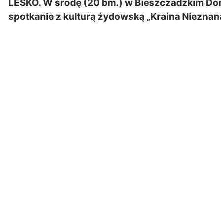
LESKO. W środę (20 bm.) w Bieszczadzkim Do
spotkanie z kulturą żydowską „Kraina Nieznana