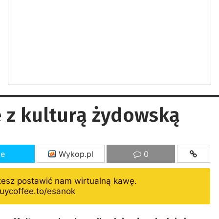
 z kulturą żydowską
ze
Wykop.pl
0
żesz postawić nam wirtualną kawę.
uycoffee.to/esanok