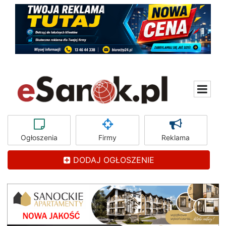
Ogłoszenia
Firmy
Reklama
DODAJ OGŁOSZENIE