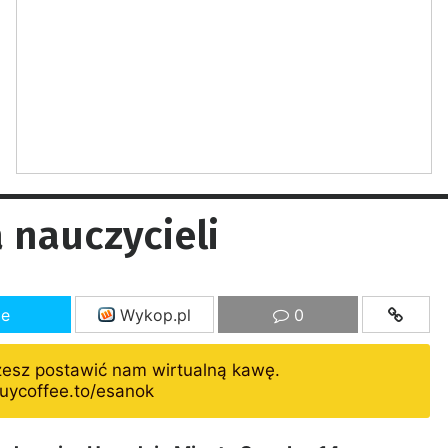
 nauczycieli
ze
Wykop.pl
0
żesz postawić nam wirtualną kawę.
uycoffee.to/esanok