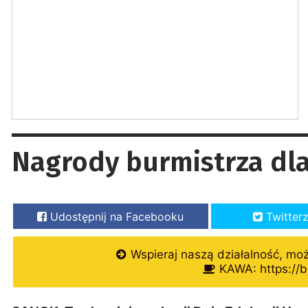
Nagrody burmistrza dla
Udostępnij na Facebooku
Twitter
Wspieraj naszą działalność, mo
KAWA: https://b