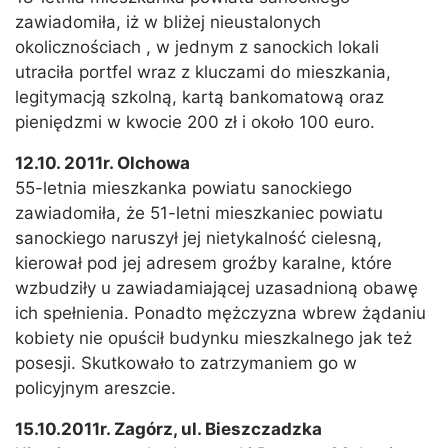
zawiadomiła, iż w bliżej nieustalonych
okolicznościach , w jednym z sanockich lokali
utraciła portfel wraz z kluczami do mieszkania,
legitymacją szkolną, kartą bankomatową oraz
pieniędzmi w kwocie 200 zł i około 100 euro.
12.10. 2011r. Olchowa
55-letnia mieszkanka powiatu sanockiego
zawiadomiła, że 51-letni mieszkaniec powiatu
sanockiego naruszył jej nietykalność cielesną,
kierował pod jej adresem groźby karalne, które
wzbudziły u zawiadamiającej uzasadnioną obawę
ich spełnienia. Ponadto mężczyzna wbrew żądaniu
kobiety nie opuścił budynku mieszkalnego jak też
posesji. Skutkowało to zatrzymaniem go w
policyjnym areszcie.
15.10.2011r. Zagórz, ul. Bieszczadzka