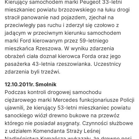
Kierujący samochodem marki Peugeot 33-letni
mieszkaniec powiatu brzozowskiego na łuku drogi
stracił panowanie nad pojazdem, zjechał na
przeciwległy pas ruchu i zderzył się czołowo z
jadącym w przeciwnym kierunku samochodem
marki Ford kierowanym przez 59-letniego
mieszkańca Rzeszowa. W wyniku zdarzenia
obrażeń ciała doznał kierowca Forda oraz jego
pasażerka 43-letnia rzeszowianka. Uczestnicy
zdarzenia byli trzeźwi.
12.10.2011r. Smolnik
Podczas kontroli drogowej samochodu
ciężarowego marki Mercedes funkcjonariusze Policji
ujawnili, że kierujący 53-letni mieszkaniec powiatu
sanockiego wiózł drewno bukowe na przewóz
którego nie posiadał asygnaty. Czynności służbowe
z udziałem Komendanta Straży Leśnej
Nadleśnictwa Komańcza wykazały, że drewno nosi