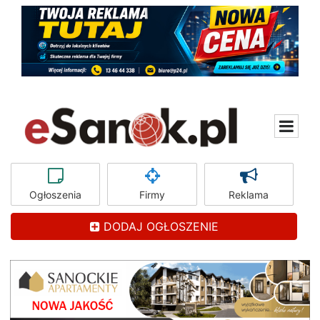
Ogłoszenia
Firmy
Reklama
DODAJ OGŁOSZENIE