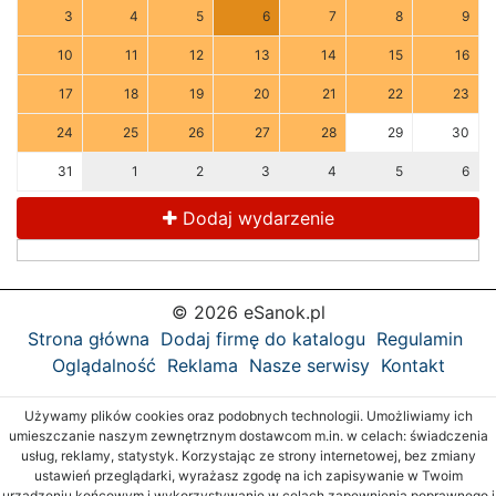
3
4
5
6
7
8
9
10
11
12
13
14
15
16
17
18
19
20
21
22
23
24
25
26
27
28
29
30
31
1
2
3
4
5
6
Dodaj wydarzenie
© 2026 eSanok.pl
Strona główna
Dodaj firmę do katalogu
Regulamin
Oglądalność
Reklama
Nasze serwisy
Kontakt
Używamy plików cookies oraz podobnych technologii. Umożliwiamy ich
umieszczanie naszym zewnętrznym dostawcom m.in. w celach: świadczenia
usług, reklamy, statystyk. Korzystając ze strony internetowej, bez zmiany
ustawień przeglądarki, wyrażasz zgodę na ich zapisywanie w Twoim
urządzeniu końcowym i wykorzystywanie w celach zapewnienia poprawnego i