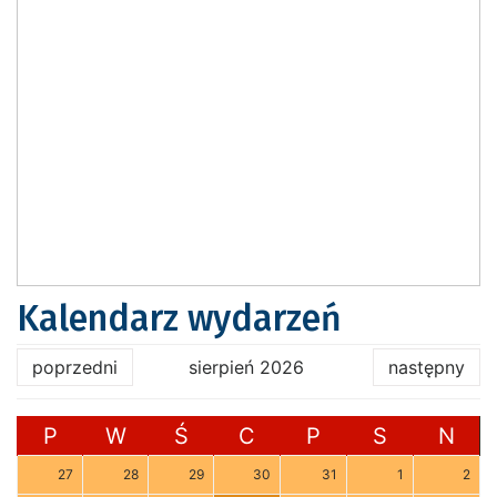
Kalendarz wydarzeń
poprzedni
sierpień 2026
następny
P
W
Ś
C
P
S
N
27
28
29
30
31
1
2