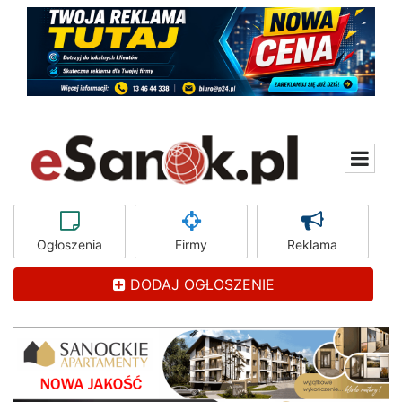
Ogłoszenia
Firmy
Reklama
DODAJ OGŁOSZENIE