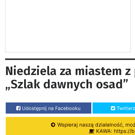
Niedziela za miastem z
„Szlak dawnych osad”
Udostępnij na Facebooku
Twitter
Wspieraj naszą działalność, mo
KAWA: https://b