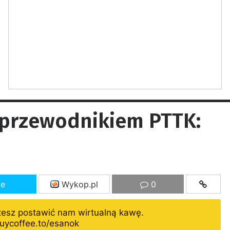
 przewodnikiem PTTK:
ze
Wykop.pl
0
żesz postawić nam wirtualną kawę.
uycoffee.to/esanok