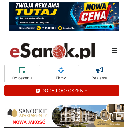
Ogłoszenia
Firmy
Reklama
DODAJ OGŁOSZENIE