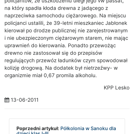
policjantów, że uszkodzeniu uległ jego vw passat,
na który spadła kłoda drewna z jadącego z
naprzeciwka samochodu ciężarowego. Na miejscu
policjanci ustalili, że 39-letni mieszkaniec Jabłonek
kierował po drodze publicznej nie zarejestrowanym
i nie ubezpieczonym ciężarowym starem, nie mając
uprawnień do kierowania. Ponadto przewożąc
drewno nie zastosował się do przepisów
regulujących przewóz ładunków czym spowodował
kolizję drogową. Na dodatek był nietrzeźwy- w
organizmie miał 0,67 promila alkoholu.
KPP Lesko
13-06-2011
Poprzedni artykuł:
Półkolonia w Sanoku dla
dzieci klas I-III