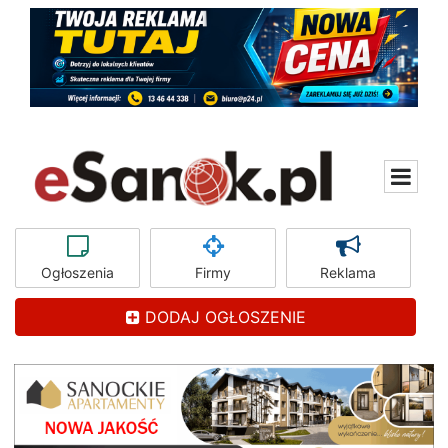
Ogłoszenia
Firmy
Reklama
DODAJ OGŁOSZENIE