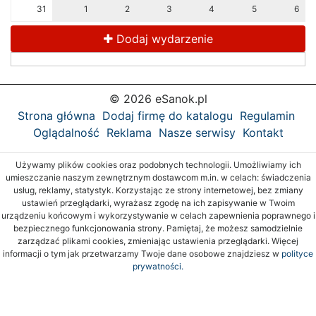
31
1
2
3
4
5
6
Dodaj wydarzenie
© 2026 eSanok.pl
Strona główna
Dodaj firmę do katalogu
Regulamin
Oglądalność
Reklama
Nasze serwisy
Kontakt
Używamy plików cookies oraz podobnych technologii. Umożliwiamy ich
umieszczanie naszym zewnętrznym dostawcom m.in. w celach: świadczenia
usług, reklamy, statystyk. Korzystając ze strony internetowej, bez zmiany
ustawień przeglądarki, wyrażasz zgodę na ich zapisywanie w Twoim
urządzeniu końcowym i wykorzystywanie w celach zapewnienia poprawnego i
bezpiecznego funkcjonowania strony. Pamiętaj, że możesz samodzielnie
zarządzać plikami cookies, zmieniając ustawienia przeglądarki. Więcej
informacji o tym jak przetwarzamy Twoje dane osobowe znajdziesz w
polityce
prywatności.