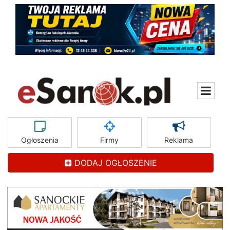
Ogłoszenia
Firmy
Reklama
DODAJ OGŁOSZENIE