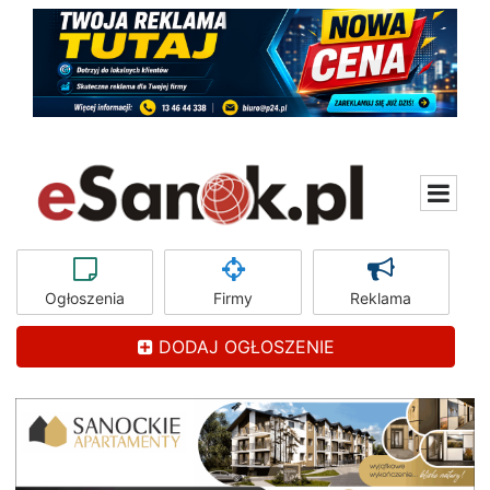
Ogłoszenia
Firmy
Reklama
DODAJ OGŁOSZENIE