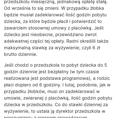
przedszkolu miesięczną, jednakową opłatę stałą.
Od września to się zmieni. W przypadku żłobka
będzie musiał zadeklarować ilość godzin pobytu
dziecka, za które będzie płacił i potwierdzić to
zawarciem stosownej umowy z placówką. Jeśli
dziecko jest nieobecne, przewidziano zwrot
adekwatnej części tej opłaty. Radni określili także
maksymalną stawkę za wyżywienie, czyli 6 zł
brutto dziennie.
Jeśli chodzi o przedszkola to pobyt dziecka do 5
godzin dziennie jest bezpłatny (w tym czasie
realizowana jest podstawa programowa), a rodzic
płaci dopiero od 6 godziny. I tutaj, podobnie, jak w
przypadku żłobków, musi on zadeklarować w
umowie, zwieranej z placówką, ilość godzin pobytu
dziecka w przedszkolu. Co do stawki dziennej za
wyżywienie, to ustala ją dyrektor przedszkola w
porozumieniu z organem prowadzącym.