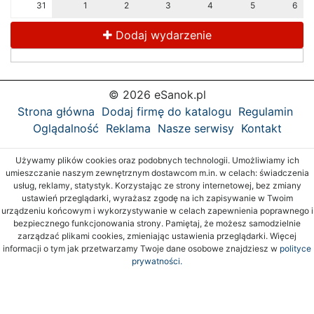
31
1
2
3
4
5
6
Dodaj wydarzenie
© 2026 eSanok.pl
Strona główna
Dodaj firmę do katalogu
Regulamin
Oglądalność
Reklama
Nasze serwisy
Kontakt
Używamy plików cookies oraz podobnych technologii. Umożliwiamy ich
umieszczanie naszym zewnętrznym dostawcom m.in. w celach: świadczenia
usług, reklamy, statystyk. Korzystając ze strony internetowej, bez zmiany
ustawień przeglądarki, wyrażasz zgodę na ich zapisywanie w Twoim
urządzeniu końcowym i wykorzystywanie w celach zapewnienia poprawnego i
bezpiecznego funkcjonowania strony. Pamiętaj, że możesz samodzielnie
zarządzać plikami cookies, zmieniając ustawienia przeglądarki. Więcej
informacji o tym jak przetwarzamy Twoje dane osobowe znajdziesz w
polityce
prywatności.