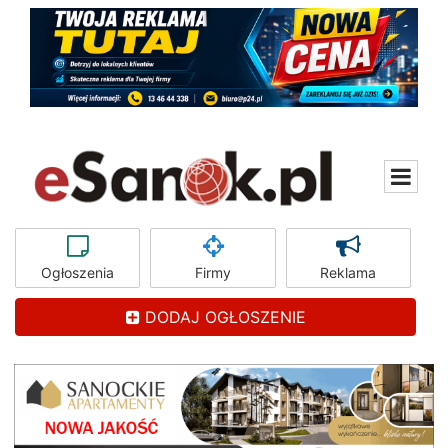
Ogłoszenia
Firmy
Reklama
DODAJ OGŁOSZENIE