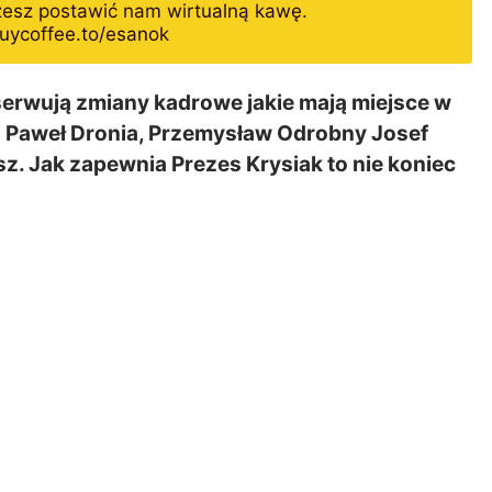
żesz postawić nam wirtualną kawę.
uycoffee.to/esanok
erwują zmiany kadrowe jakie mają miejsce w
: Paweł Dronia, Przemysław Odrobny Josef
sz. Jak zapewnia Prezes Krysiak to nie koniec