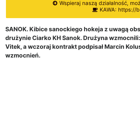
Wspieraj naszą działalność, mo
KAWA: https://b
SANOK. Kibice sanockiego hokeja z uwagą obs
drużynie Ciarko KH Sanok. Drużyna wzmocnili
Vitek, a wczoraj kontrakt podpisał Marcin Kolu
wzmocnień.