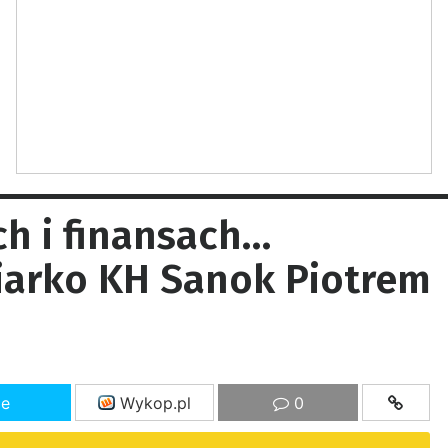
ch i finansach…
arko KH Sanok Piotrem
ze
Wykop.pl
0