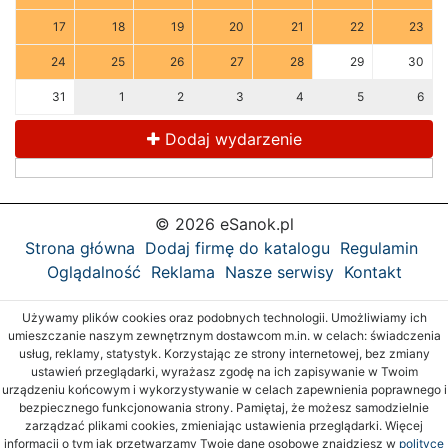
17
18
19
20
21
22
23
24
25
26
27
28
29
30
31
1
2
3
4
5
6
Dodaj wydarzenie
© 2026 eSanok.pl
Strona główna
Dodaj firmę do katalogu
Regulamin
Oglądalność
Reklama
Nasze serwisy
Kontakt
Używamy plików cookies oraz podobnych technologii. Umożliwiamy ich
umieszczanie naszym zewnętrznym dostawcom m.in. w celach: świadczenia
usług, reklamy, statystyk. Korzystając ze strony internetowej, bez zmiany
ustawień przeglądarki, wyrażasz zgodę na ich zapisywanie w Twoim
urządzeniu końcowym i wykorzystywanie w celach zapewnienia poprawnego i
bezpiecznego funkcjonowania strony. Pamiętaj, że możesz samodzielnie
zarządzać plikami cookies, zmieniając ustawienia przeglądarki. Więcej
informacji o tym jak przetwarzamy Twoje dane osobowe znajdziesz w
polityce