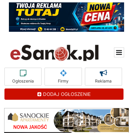
Ogłoszenia
Firmy
Reklama
DODAJ OGŁOSZENIE